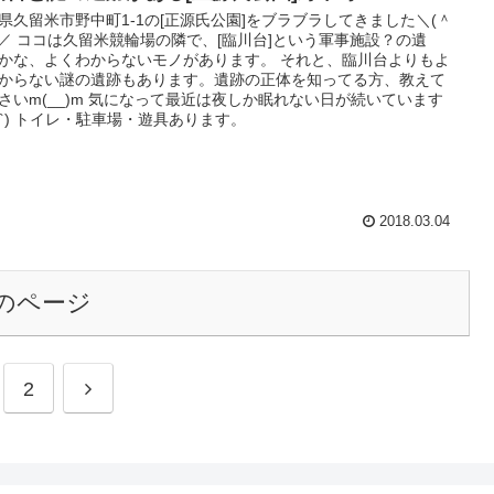
県久留米市野中町1-1の[正源氏公園]をブラブラしてきました＼(＾
)／ ココは久留米競輪場の隣で、[臨川台]という軍事施設？の遺
かな、よくわからないモノがあります。 それと、臨川台よりもよ
からない謎の遺跡もあります。遺跡の正体を知ってる方、教えて
さいm(__)m 気になって最近は夜しか眠れない日が続いています
;ω;`) トイレ・駐車場・遊具あります。
2018.03.04
のページ
2