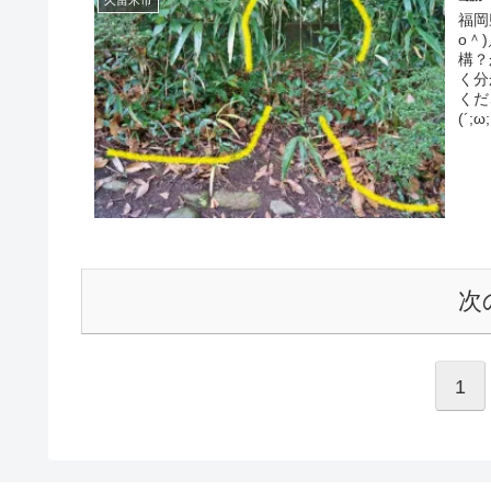
福岡
o＾
構？
く分
くだ
(´
次
1