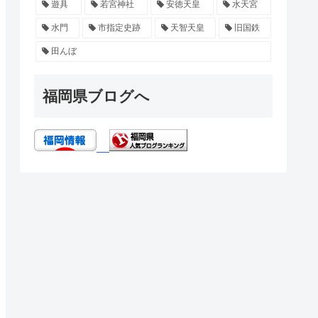
遊具
若宮神社
安徳天皇
水天宮
水門
市指定史跡
天智天皇
旧国鉄
田んぼ
福岡県ブログへ