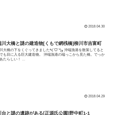
2018.04.30
端川大橋と謎の建造物[くもで網桟橋]柳川市吉富町
橋の下をくぐってきました٩(ˊᗜˋ*)و 沖端漁港を散策してると
でも目に入る巨大建造物。 沖端漁港の端っこから見た橋。でっか
あたらしい！ ...
2018.04.29
川台と謎の遺跡がある[正源氏公園]野中町1-1