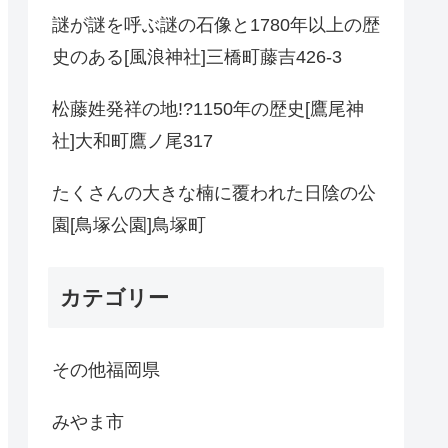
謎が謎を呼ぶ謎の石像と1780年以上の歴
史のある[風浪神社]三橋町藤吉426-3
松藤姓発祥の地!?1150年の歴史[鷹尾神
社]大和町鷹ノ尾317
たくさんの大きな楠に覆われた日陰の公
園[鳥塚公園]鳥塚町
カテゴリー
その他福岡県
みやま市