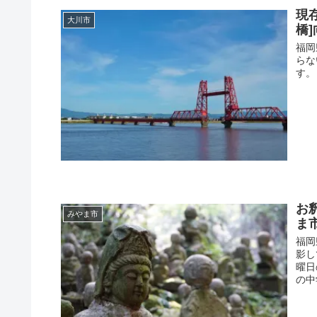
現
大川市
橋]
福岡県
らな
す。
お
みやま市
ま
福岡
影し
曜日
の中