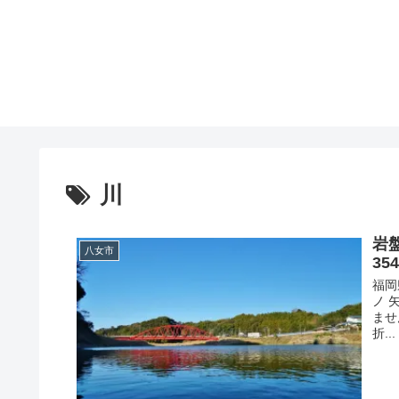
川
岩
八女市
354
福岡
ノ 
ませ
折...