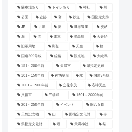
駐車場あり
トイレあり
神社
川
公園
史跡
宮
鉄道
国指定史跡
JR
古墳
謎
世界遺産
炭鉱
海
港
電車
瀬高町
天井絵
旧軍用地
彫刻
天皇
橋
国道209号線
線路
観光地
大絵馬
151～200年前
天満宮
県指定史跡
101～150年前
神功皇后
駅
国道3号線
1001～1500年前
立花宗茂
応神天皇
八幡宮
三橋町
1501～2000年前
201～250年前
イベント
旧八女郡
天然記念物
山
国指定文化財
寺
県指定文化財
堰
天満神社
祭