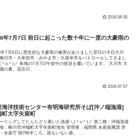
2018.08.05
018年7月7日 前日に起こった数十年に一度の大豪雨の
18年7月6日に歴史的な大豪雨の被害がありました翌日の今日大川
柳川市・大牟田市・みやま市・久留米市をパトロールしてきまし
(＾o＾)／ 各地の7月7日午前中の状況を書いています。 大川市 大
園の裏。花宗川。 ...
2018.07.07
産海洋技術センター有明海研究所そば[沖ノ端漁港]
端町大字矢留町
ーリングしてたらたどり着いた漁港＼(＾o＾)／ 第二種：沖端漁港
地：柳川市沖端町大字矢留町地先 管理者：福岡県 水産振興課 所
：水産庁 朝7時半ころ。誰もいない港。 ...