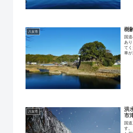
樹
八女市
国道
あり
てく
車が
洪
八女市
市
国道
す。