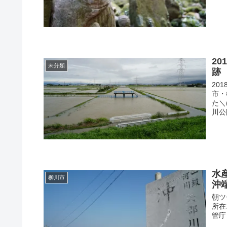
2
未分類
跡
20
市・
た＼
川公
水
柳川市
沖
朝ツ
所在
管庁