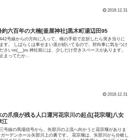
2018.12.31
齢約六百年の大楠[釜屋神社]黒木町湯辺田95
442号線からの方向に入って、橋の手前で左折したら突き当りに
ます。 しばらくは車せまい道が続いてるので、対向車に気をつけ
ださいm(__)m 神社前には、少しだけ空きスペースがあります。
止まってたか...
2018.12.31
水の爪痕が残る人口運河花宗川の起点[花宗堰]八女
津江
三号線の馬場信号から、矢部川の上流へ向かうと花宗堰がありま
 ガーデンホール矢部川上の裏です。 花宗堰は、矢部川から分岐し