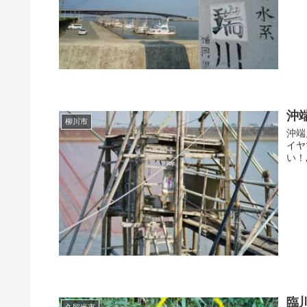
沖
柳川市
沖端川大
イヤ
い！
臨
久留米市