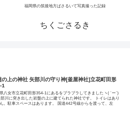
福岡県の筑後地方ばさるいて写真撮った記録
ちくごさるき
盤の上の神社 矢部川の守り神[釜屋神社]立花町田形
-1
県八女市立花町田形354-1にあるをブラブラしてきましたヽ( ´ー`)
矢部川に突き出した岩盤の上に建てられた神社です。 トイレはあり
ん。駐車スペースはあります。 国道442号線からを渡って、左