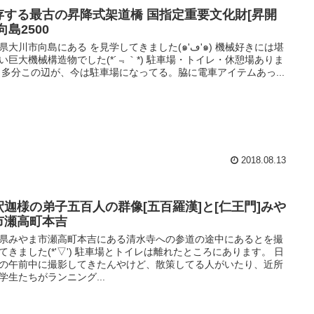
存する最古の昇降式架道橋 国指定重要文化財[昇開
向島2500
大川市向島にある を見学してきました(๑'ڡ'๑) 機械好きには堪
い巨大機械構造物でした(*´﹃｀*) 駐車場・トイレ・休憩場ありま
 多分この辺が、今は駐車場になってる。脇に電車アイテムあっ...
2018.08.13
釈迦様の弟子五百人の群像[五百羅漢]と[仁王門]みや
市瀬高町本吉
県みやま市瀬高町本吉にある清水寺への参道の途中にあるとを撮
てきました(*'▽') 駐車場とトイレは離れたところにあります。 日
の午前中に撮影してきたんやけど、散策してる人がいたり、近所
学生たちがランニング...