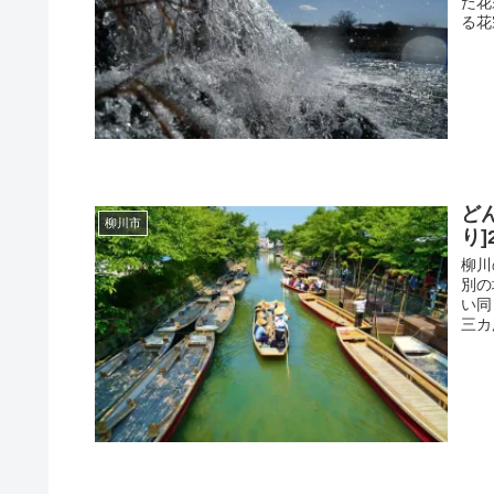
た花
る花
ど
柳川市
り]
柳川
別の
い同
三カ