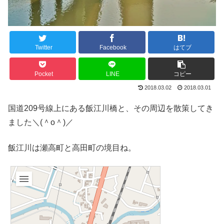
Twitter
Facebook
はてブ
Pocket
LINE
コピー
2018.03.02
2018.03.01
国道209号線上にある飯江川橋と、その周辺を散策してき
ました＼(＾o＾)／
飯江川は瀬高町と高田町の境目ね。