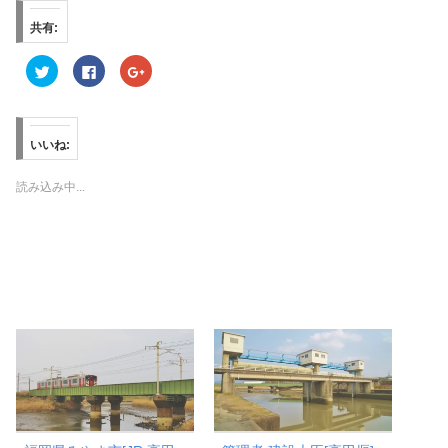
共有:
ク
F
ク
リ
a
リ
ッ
c
ッ
ク
e
ク
し
b
し
て
o
て
T
o
G
いいね:
w
k
o
i
で
o
t
共
g
t
有
l
読み込み中...
e
す
e
r
る
+
で
に
で
共
は
共
有
ク
有
(
リ
(
新
ッ
新
し
ク
し
い
し
い
ウ
て
ウ
ィ
く
ィ
ン
だ
ン
ド
さ
ド
ウ
い
ウ
で
(
で
開
新
開
き
し
き
ま
い
ま
す
ウ
す
)
ィ
)
ン