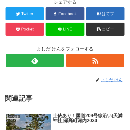
シェアする
Twitter
Facebook
はてブ
Pocket
LINE
コピー
よしだ けんをフォローする
よしだ けん
関連記事
土俵あり！国道209号線沿い[天満
みやま市
神社]瀬高町河内2030