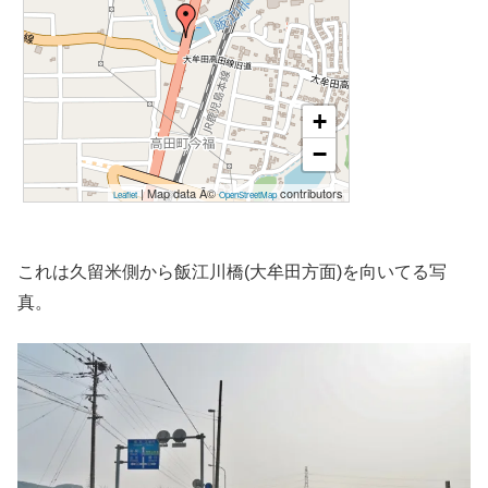
+
−
| Map data Â©
contributors
Leaflet
OpenStreetMap
これは久留米側から飯江川橋(大牟田方面)を向いてる写
真。