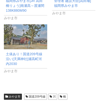
ド
福岡県みやま市[JR 高田
管理者 建設大臣[高田堰]
ウ
橋りょう]南瀬高～渡瀬間
福岡県みやま市
で
開
138K880M90
き
みやま市
ま
みやま市
す
)
土俵あり！国道209号線
沿い[天満神社]瀬高町河
内2030
みやま市
みやま市
国道209号線
川
橋