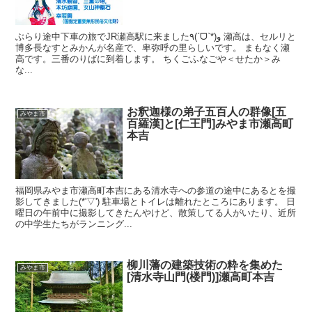
ぶらり途中下車の旅でJR瀬高駅に来ました٩(ˊᗜˋ*)و 瀬高は、セルリと
博多長なすとみかんが名産で、卑弥呼の里らしいです。 まもなく瀬
高です。三番のりばに到着します。 ちくごふなごや＜せたか＞み
な...
お釈迦様の弟子五百人の群像[五
みやま市
百羅漢]と[仁王門]みやま市瀬高町
本吉
福岡県みやま市瀬高町本吉にある清水寺への参道の途中にあるとを撮
影してきました(*'▽') 駐車場とトイレは離れたところにあります。 日
曜日の午前中に撮影してきたんやけど、散策してる人がいたり、近所
の中学生たちがランニング...
柳川藩の建築技術の粋を集めた
みやま市
[清水寺山門(楼門)]瀬高町本吉