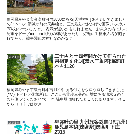
福岡県みやま市瀬高町河内2030にある[天満神社]をさるいてきました
＼(＾o＾)／ 消滅寸前の天井絵と、匠の彫刻のおかげで画像いっぱい
(30枚)ページなので、 表示が遅いかもしれません、お急ぎの方は別の
記事をドーゾm(__)m 戦役の碑があったり、灯篭に出征軍人名が刻ま
れてたり、戦争関係の神社なのかな？
二千両と十四年間かけて作られた
みやま市
県指定文化財[清水三重塔]瀬高町
本吉1120
福岡県みやま市瀬高町本吉1120にある付近をウロウロしてきました
(*‘∀‘) トイレと休憩所は、ここから徒歩三分の距離にある清水寺のも
のを使ってくださいm(__)m 駐車場は離れたところにあります。そこ
からココまでは歩き...
卑弥呼の里 九州旅客鉄道(JR九州)
みやま市
鹿児島本線[瀬高駅]瀬高町下庄
2315