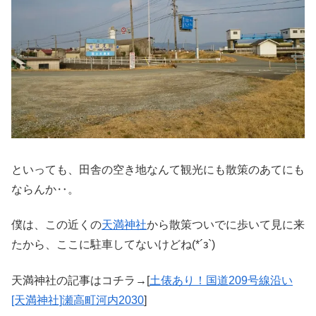
といっても、田舎の空き地なんて観光にも散策のあてにも
ならんか‥。
僕は、この近くの
天満神社
から散策ついでに歩いて見に来
たから、ここに駐車してないけどね(*´з`)
天満神社の記事はコチラ→[
土俵あり！国道209号線沿い
[天満神社]瀬高町河内2030
]