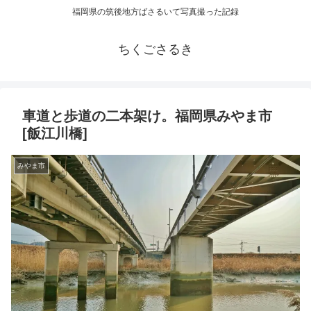
福岡県の筑後地方ばさるいて写真撮った記録
ちくごさるき
車道と歩道の二本架け。福岡県みやま市
[飯江川橋]
みやま市