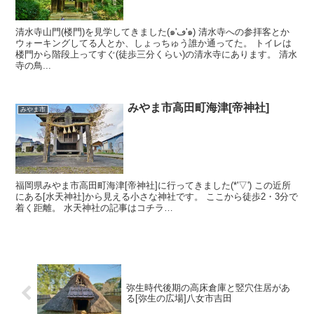
清水寺山門(楼門)を見学してきました(๑'ڡ'๑) 清水寺への参拝客とか
ウォーキングしてる人とか、しょっちゅう誰か通ってた。 トイレは
楼門から階段上ってすぐ(徒歩三分くらい)の清水寺にあります。 清水
寺の鳥...
みやま市高田町海津[帝神社]
みやま市
福岡県みやま市高田町海津[帝神社]に行ってきました(*'▽') この近所
にある[水天神社]から見える小さな神社です。 ここから徒歩2・3分で
着く距離。 水天神社の記事はコチラ…
弥生時代後期の高床倉庫と竪穴住居があ
る[弥生の広場]八女市吉田